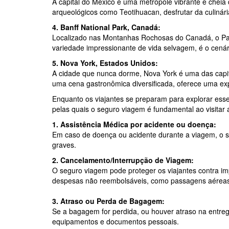
A capital do México é uma metrópole vibrante e cheia d
arqueológicos como Teotihuacan, desfrutar da culinári
4. Banff National Park, Canadá:
Localizado nas Montanhas Rochosas do Canadá, o Par
variedade impressionante de vida selvagem, é o cenári
5. Nova York, Estados Unidos:
A cidade que nunca dorme, Nova York é uma das capit
uma cena gastronômica diversificada, oferece uma expe
Enquanto os viajantes se preparam para explorar ess
pelas quais o seguro viagem é fundamental ao visitar 
1. Assistência Médica por acidente ou doença:
Em caso de doença ou acidente durante a viagem, o se
graves.
2. Cancelamento/Interrupção de Viagem:
O seguro viagem pode proteger os viajantes contra im
despesas não reembolsáveis, como passagens aéreas 
3. Atraso ou Perda de Bagagem:
Se a bagagem for perdida, ou houver atraso na entreg
equipamentos e documentos pessoais.