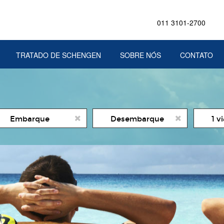
011 3101-2700
TRATADO DE SCHENGEN
SOBRE NÓS
CONTATO
ata
Date
Numer
1 v
e
de
de
icio
Fim
viajant