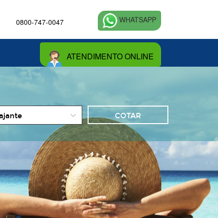
WHATSAPP
0800-747-0047
ATENDIMENTO ONLINE
o
iajante
es