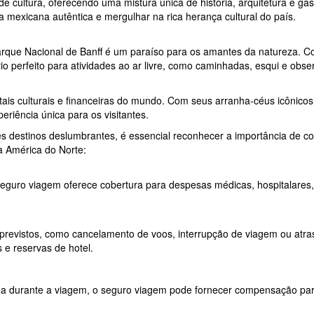
e cultura, oferecendo uma mistura única de história, arquitetura e gas
a mexicana autêntica e mergulhar na rica herança cultural do país.
que Nacional de Banff é um paraíso para os amantes da natureza. Com
o perfeito para atividades ao ar livre, como caminhadas, esqui e obs
ais culturais e financeiras do mundo. Com seus arranha-céus icônicos
riência única para os visitantes.
es destinos deslumbrantes, é essencial reconhecer a importância de c
a América do Norte:
guro viagem oferece cobertura para despesas médicas, hospitalares, 
previstos, como cancelamento de voos, interrupção de viagem ou atras
e reservas de hotel.
a durante a viagem, o seguro viagem pode fornecer compensação para 