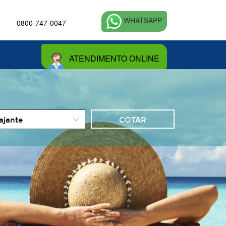
WHATSAPP
0800-747-0047
ATENDIMENTO ONLINE
o
iajante
es