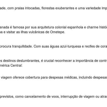
sidade, com praias intocadas, florestas exuberantes e uma variedade i
nada é famosa por sua arquitetura colonial espanhola e charme históri
 e visitar as ilhas vulcânicas de Ometepe.
 procura tranquilidade. Com suas águas azul-turquesa e recifes de co
s destinos deslumbrantes, é crucial reconhecer a importância de con
mérica Central:
viagem oferece cobertura para despesas médicas, incluindo despesas 
previstos, como cancelamento de voos, interrupção de viagem ou atras