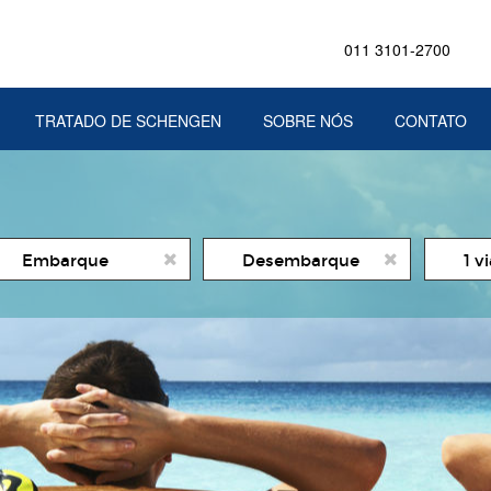
011 3101-2700
TRATADO DE SCHENGEN
SOBRE NÓS
CONTATO
ata
Date
Numer
1 v
e
de
de
icio
Fim
viajant