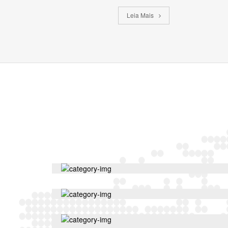
Leia Mais
27
planos
41
planos
41
planos