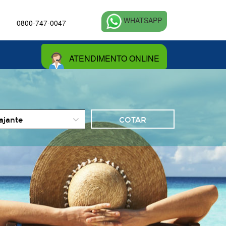
WHATSAPP
0800-747-0047
ATENDIMENTO ONLINE
o
iajante
es