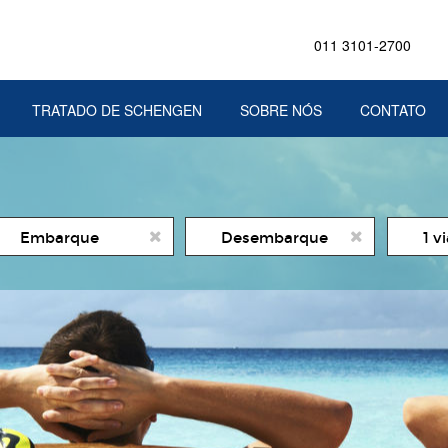
011 3101-2700
TRATADO DE SCHENGEN
SOBRE NÓS
CONTATO
ata
Date
Numer
1 v
e
de
de
icio
Fim
viajant