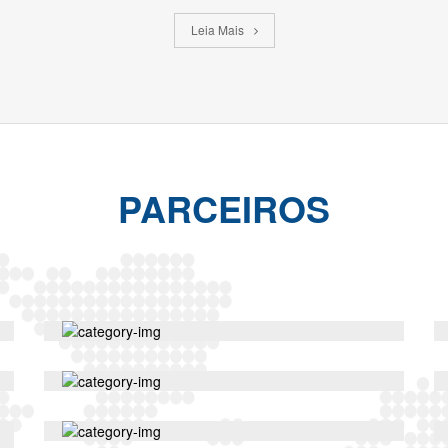
Leia Mais
PARCEIROS
58
planos
18
planos
18
planos